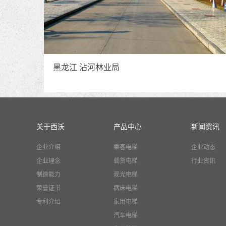
黑龙江 沾河林业局
关于西沃
产品中心
新闻资讯
企业介绍
乘客电梯
企业动态
企业理念
载货电梯
行业资讯
制造能力
观光电梯
荣誉证书
病床电梯
专利介绍
家用电梯
汽车电梯