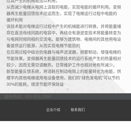
过其产生的机械能加以利用，
从而减少电梯从电网上汲取的电能，实现电能的循环利用。变频
器再生能量回馈技术应运而生，实现了电梯运行过程中电能的
循环利用
该技术能对电梯运行过程中产生的机械能进行转换，并将能量储
存在直流母线同路的电容中，再结合有源逆变技术将能量转变为
与电网同频同相的交流电。能够为建筑物、电梯间的其他用电设
备提供运行能源，从而实现电梯节能目的
在应用过程中结合抗电器与噪声滤波器，频繁制动，增强电梯的
节能效果。变频器再生能量回馈技术的运行系统产生的热量相对
较少，因而无需空调散热，日常维护工作也相对地有所减少。
新型能量反馈系统，将消耗在制动电阻上的能量转化为电能，供
楼宇内其他电梯或用电设备使用，我们的“绿色发电机”可以节约
30%的能耗，增添节能环保效益
服务热线：400-826-2968
企业介绍
联系我们