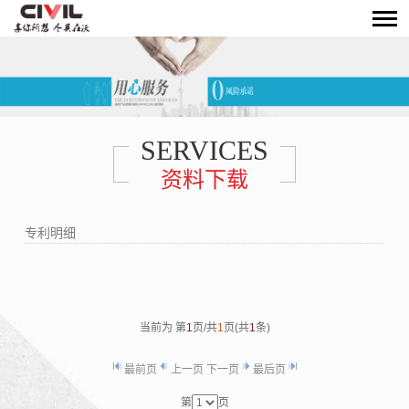
SERVICES
资料下载
专利明细
当前为 第
1
页/共
1
页(共
1
条)
最前页
上一页
下一页
最后页
第
页