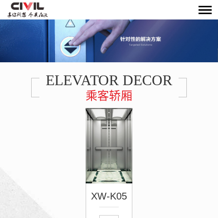
ELEVATOR DECOR
乘客轿厢
XW-K05