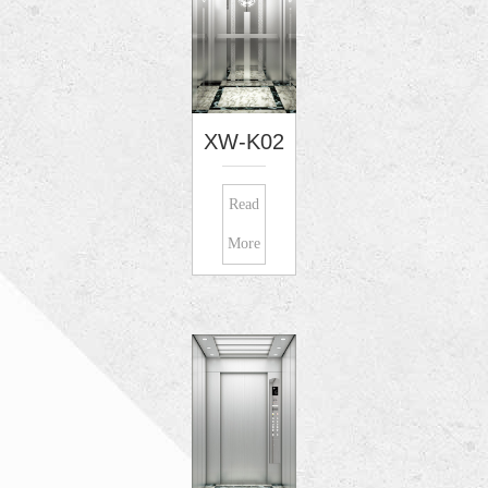
XW-K02
Read
More